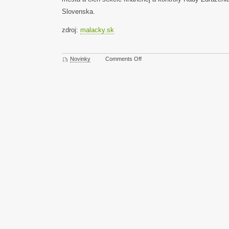
Slovenska.
zdroj:
malacky.sk
on
Novinky
Comments Off
O financovaní
obcí
v období
krízy