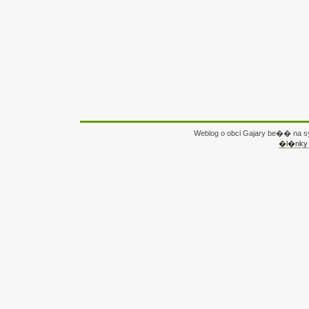
Weblog o obci Gajary be�� na
�l�nky 