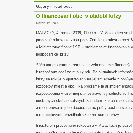
Gajary
» read post
O financovaní obcí v období krízy
March 4th, 2009
MALACKY, 4. marec 2009, 11.00 h – V Malackách sa dn
pracovné rokovanie zástupcov Združenia miest a obcí 
a Ministerstva financií SR k problematike financovania 
hospodárskej krízy.
Súèasou programu stretnutia je vyhodnotenie finanèných
k rozpoètom obcí za minulý rok. Po aktuálnych informá
krízy sa rokuje o opatreniach na jej zmiernenie z poh¾
rozpoètov miest a obcí. Na programe je aj implementác
rozpoètovania v územnej samospráve, vyhodnotenie fin
neštátnych škôl a školských zariadení, zákon o sociáln
a monitorovanie jeho dopadu na rozpoèty obcí i novela 
o rozpoètových pravidlách územnej samosprávy.
Iniciátorom pracovného rokovania v Malackách je Jozef 
mesta a èlen sekcie finanènej a kontroly Rady Združeni